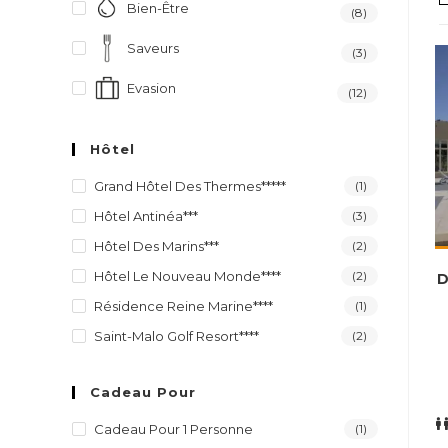
Bien-Être
(8)
Saveurs
(3)
Evasion
(12)
Hôtel
Grand Hôtel Des Thermes*****
(1)
Hôtel Antinéa***
(3)
Hôtel Des Marins***
(2)
Hôtel Le Nouveau Monde****
(2)
D
Résidence Reine Marine****
(1)
Saint-Malo Golf Resort****
(2)
Cadeau Pour
Cadeau Pour 1 Personne
(1)