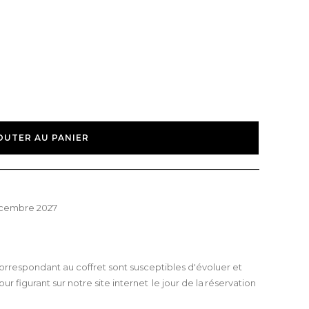
OUTER AU PANIER
décembre 2027
rrespondant au coffret sont susceptibles d'évoluer et
our figurant sur notre site internet le jour de la réservation