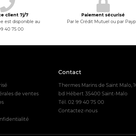
e client 7j/7
Paiement sécurisé
e est disponible au
Par le Crédit Mutuel ou par Payp
99 40 75 00
Contact
isé
Thermes Marins de Saint Malo, 
érales de ventes
bd Hébert 35400 Saint-Malo
es
Tél.
02 99 40 75 00
Contactez-nous
nfidentialité