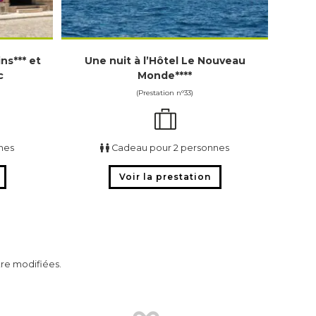
ns*** et
Une nuit à l’Hôtel Le Nouveau
c
Monde****
(Prestation n°33)
nes
Cadeau pour 2 personnes
Voir la prestation
tre modifiées.