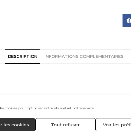
DESCRIPTION
INFORMATIONS COMPLÉMENTAIRES
ains expertes des praticiennes du Spa des Thermes, sit
des cookies pour optimiser notre site web et notre service.
r les cookies
Tout refuser
Voir les pré