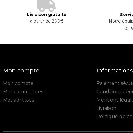
Livraison gratuite
Servic
à partir de 200€
Notre équip
02 
Mon compte
Informations
Mon compte
Paiement sécur
Mes commandes
Conditions gén
Mes adresses
Mentions légal
Livraison
Politique de co