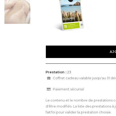
AJ
Prestation :
23
Coffret cadeau valable jusqu'au 31 
Paiement sécurisé
Le contenu et le nombre de prestations co
d'être modifiés. La liste des prestations à j
fait foi pour valider la prestation choisie.